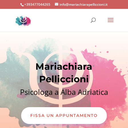
+393477044265
info@mariachiarapelliccioni.it
Mariachiara
Pelliccioni
Psicologa a Alba Adriatica
FISSA UN APPUNTAMENTO