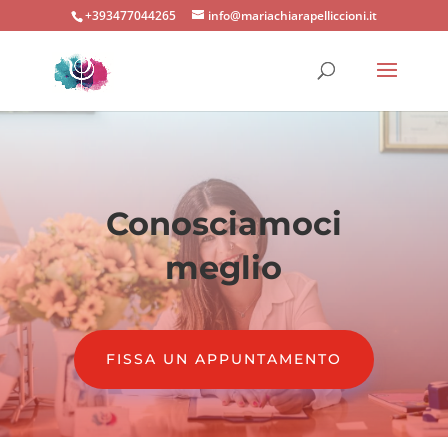
+393477044265
info@mariachiarapelliccioni.it
Conosciamoci
meglio
FISSA UN APPUNTAMENTO