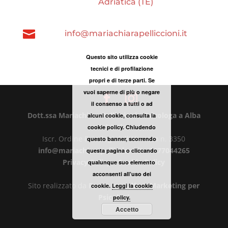
Adriatica (TE)

info@mariachiarapelliccioni.it
Questo sito utilizza cookie
tecnici e di profilazione
propri e di terze parti. Se
vuoi saperne di più o negare
il consenso a tutti o ad
Dott.ssa Mariachiara Pelliccioni - Psicologa a Alba
alcuni cookie, consulta la
Adriatica
cookie policy. Chiudendo
Iscr. Ordine Psicologi dell'Abruzzo n. 3350
questo banner, scorrendo
info@mariachiarapelliccioni.it
-
3477044265
questa pagina o cliccando
Privacy Policy
-
Cookie Policy
qualunque suo elemento
acconsenti all’uso dei
Sito realizzato da
Rocco Iannalfo
&
Marketing per
cookie.
Leggi la cookie
Psicologi
policy.
Accetto